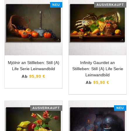
NEU
AUSVERKAUFT
Mjölnir an Stillleben: Still (A)
Infinity Gauntlet an
Life Serie Leinwandbild
Stillleben: Still (A) Life Serie
Leinwandbild
Ab
95,90 €
Ab
95,90 €
AUSVERKAUFT
NEU