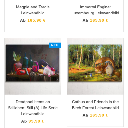
Magpie and Tardis
Immortal Engine:
Leinwandbild
Luxembourg Leinwandbild
Ab
165,90 €
Ab
165,90 €
NEU
Deadpool Items an
Catbus and Friends in the
Stillleben: Still (A) Life Serie
Birch Forest Leinwandbild
Leinwandbild
Ab
165,90 €
Ab
95,90 €