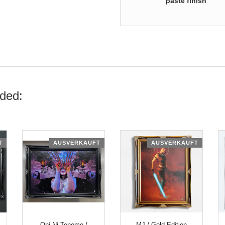
paste finish
ded:
T
AUSVERKAUFT
AUSVERKAUFT
Oni Ni Tenome /
MJ / Gold Edition