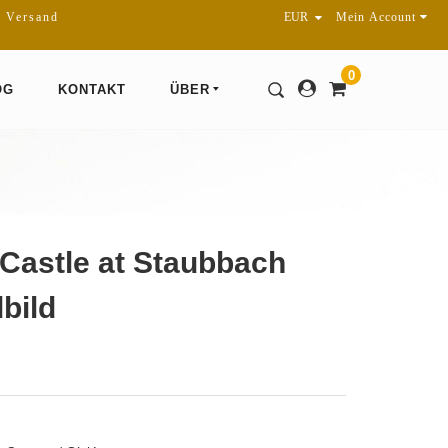
r Versand
Mein Account
0
OG
KONTAKT
ÜBER
Castle at Staubbach
bild