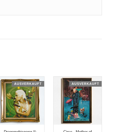
AUSVERKAUFT
AUSVERKAUFT
Dragonwhisperer II:
Circe - Mother of