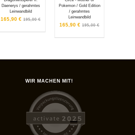
Daenerys / gerahmtes
Pokemon / Gold Edition
Leinwandbild
/ gerahmtes
Leinwandbild
Normaler
165,90 €
195,00 €
Normaler
Preis
165,90 €
195,00 €
Preis
WIR MACHEN MIT!