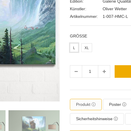
Edition:
Galerie Qualitä
Künstler:
Oliver Wetter
Artikelnummer:
1-007-HMC-L
GRÖSSE
L
XL
Menge
Produkt ⓘ
Poster ⓘ
Sicherheitshinweise ⓘ