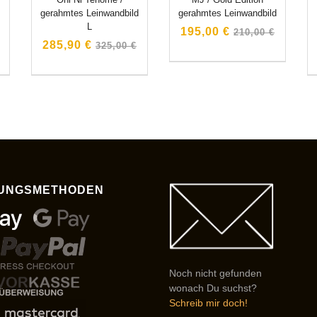
gerahmtes Leinwandbild
gerahmtes Leinwandbild
L
Normaler
195,00 €
210,00 €
Normaler
285,90 €
Preis
325,00 €
Preis
UNGSMETHODEN
Noch nicht gefunden
wonach Du suchst?
Schreib mir doch!