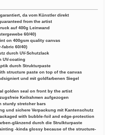
arantiert, da vom Künstler direkt
guaranteed from the artist
Druck auf 400g Leinwand
stergewebe 60/40)
rint on 400gsm quality canvas
-fabric 60/40)
utz durch UV-Schutzlack
th UV-coating
ptik durch Strukturpaste
with structure paste on top of the canvas
dsigniert und mit goldfarbenen Siegel
al golden seal on front by the artist
zugsfreie Keilrahmen aufgezogen
sturdy stretcher bars
ung und sichere Verpackung mit Kantenschutz
 packaged with bubble-foil and edge-protection
farben-glänzend durch die Strulkturpaste
painting -kinda glossy because of the structure-