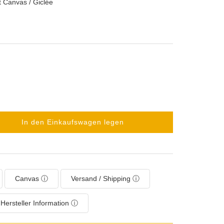
t Canvas / Giclée
In den Einkaufswagen legen
Canvas ⓘ
Versand / Shipping ⓘ
Hersteller Information ⓘ