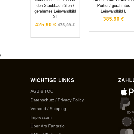
den Staubbachfällen /
Portici / gerahmtes
gerahmtes Leinwandbild
Leinwandbild L
XL
385,90 €
Normaler
425,90 €
475,99 €
Preis
\
WICHTIGE LINKS
ZAHL
AGB & TOC
Datenschutz / Privacy Policy
Versand / Shipping
Impressum
Über Ars Fantasio