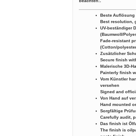
beachten:.
Beste Auflösung g
Best resolution, 
UV-beständiger 
(Baumwoll/Polye
Fade-resistant p
(Cotton/polyester
Zusätzlicher Sch
Secure finish wi
Malerische 3D-Ha
Painterly finish 
Vom Künstler han
versehen
Signed and offici
Von Hand auf ver
Hand mounted on 
Sorgfältige Prüf
Carefully audit,
Das finish ist Öl
The finish is oil