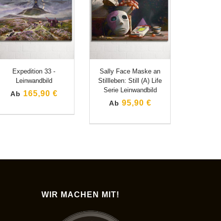
Expedition 33 -
Sally Face Maske an
Leinwandbild
Stillleben: Still (A) Life
Serie Leinwandbild
165,90 €
Ab
95,90 €
Ab
WIR MACHEN MIT!