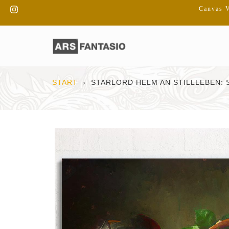
Direkt
Instagram
Canvas V
zum
Inhalt
START
›
STARLORD HELM AN STILLLEBEN: S