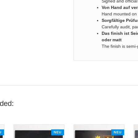
Signed and official 
Von Hand auf ver
Hand mounted on s
Sorgfältige Prüf
Carefully audit, p
Das finish ist S
oder matt
The finish is semi-
ded:
U
NEU
NEU