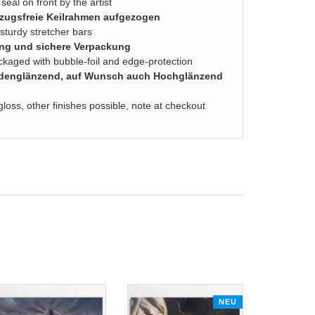
seal on front by the artist
zugsfreie Keilrahmen aufgezogen
turdy stretcher bars
ung und sichere Verpackung
ackaged with bubble-foil and edge-protection
eidenglänzend, auf Wunsch auch Hochglänzend
gloss, other finishes possible, note at checkout
NEU