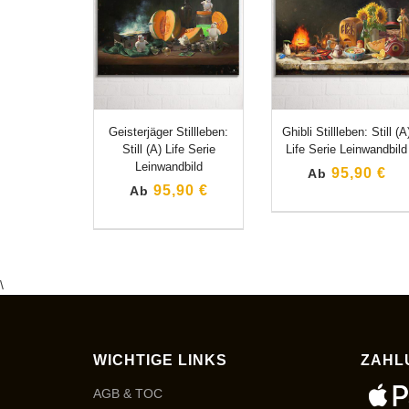
Geisterjäger Stillleben:
Ghibli Stillleben: Still (A
Still (A) Life Serie
Life Serie Leinwandbild
Leinwandbild
95,90 €
Ab
95,90 €
Ab
\
WICHTIGE LINKS
ZAHL
AGB & TOC