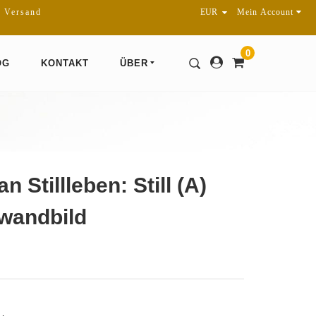
r Versand
Mein Account
0
OG
KONTAKT
ÜBER
n Stillleben: Still (A)
nwandbild