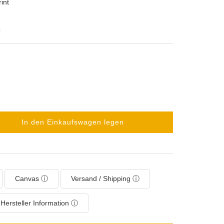
int
L
In den Einkaufswagen legen
Canvas ⓘ
Versand / Shipping ⓘ
Hersteller Information ⓘ