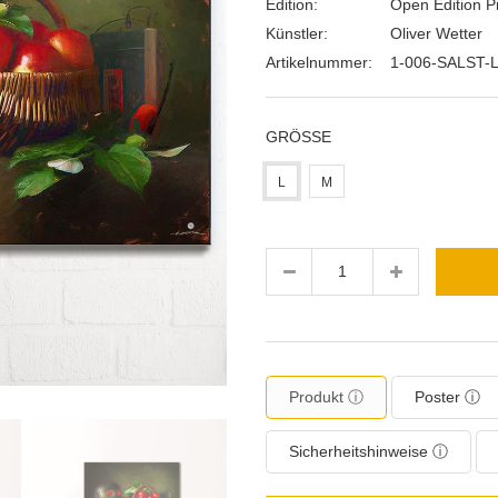
Edition:
Open Edition Pr
Künstler:
Oliver Wetter
Artikelnummer:
1-006-SALST-
GRÖSSE
L
M
Menge
Produkt ⓘ
Poster ⓘ
Sicherheitshinweise ⓘ