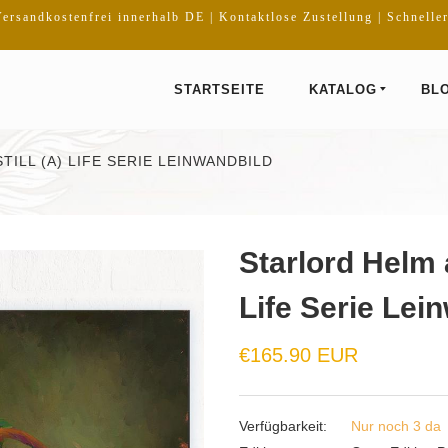
ersandkostenfrei innerhalb DE | Kontaktlose Zustellung | Schnelle
STARTSEITE
KATALOG
BL
TILL (A) LIFE SERIE LEINWANDBILD
Starlord Helm a
Life Serie Lei
€165.90 EUR
Verfügbarkeit:
Nur noch 3 da