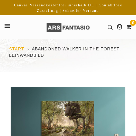
Direkt
Canvas Versandkostenfrei innerhalb DE | Kontaktlose
zum
Zustellung | Schneller Versand
Inhalt
0
START
›
ABANDONED WALKER IN THE FOREST
LEINWANDBILD