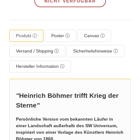
NICHT VERFÜGBAR
Produkt ⓘ
Poster ⓘ
Canvas ⓘ
Versand / Shipping ⓘ
Sicherheitshinweise ⓘ
Hersteller Information ⓘ
"
Heinrich Böhmer trifft Krieg der
Sterne
"
Persönliche Version vom bekannten Läufer in
einer Landschaft außerhalb des SW Universum,
inspiriert von einer Vorlage des Künstlers Heinrich
Böhmer von 1860.