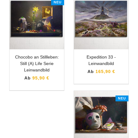
NEU
Chocobo an Stillleben:
Expedition 33 -
Still (A) Life Serie
Leinwandbild
Leinwandbild
Ab
165,90 €
Ab
95,90 €
NEU