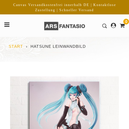
Direkt
Canvas Versandkostenfrei innerhalb DE | Kontaktlose
zum
Zustellung | Schneller Versand
Inhalt
0
START
›
HATSUNE LEINWANDBILD