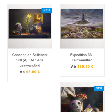
NEU
Chocobo an Stillleben:
Expedition 33 -
Still (A) Life Serie
Leinwandbild
Leinwandbild
Ab
165,90 €
Ab
95,90 €
NEU