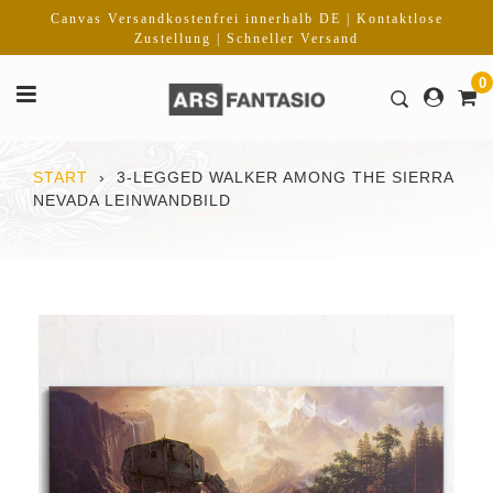
Direkt
Canvas Versandkostenfrei innerhalb DE | Kontaktlose
zum
Zustellung | Schneller Versand
Inhalt
0
START
›
3-LEGGED WALKER AMONG THE SIERRA
NEVADA LEINWANDBILD