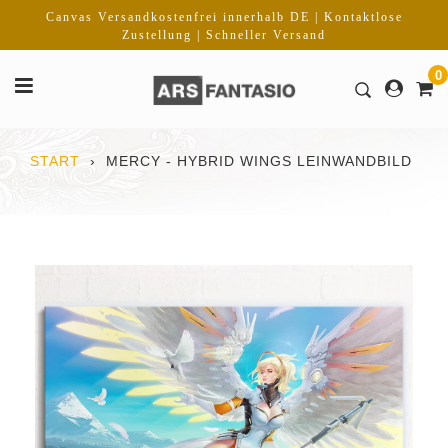
Direkt
Canvas Versandkostenfrei innerhalb DE | Kontaktlose
zum
Zustellung | Schneller Versand
Inhalt
0
START
›
MERCY - HYBRID WINGS LEINWANDBILD