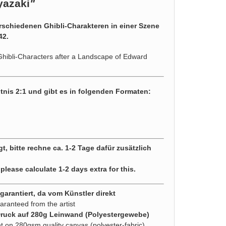
yazaki
"
rschiedenen Ghibli-Charakteren in einer Szene
42.
 Ghibli-Characters after a Landscape of Edward
tnis 2:1 und gibt es in folgenden Formaten:
gt, bitte rechne ca. 1-2 Tage dafür zusätzlich
 please calculate 1-2 days extra for this.
arantiert, da vom Künstler direkt
aranteed from the artist
Druck auf 280g Leinwand (Polyestergewebe)
nt on 280gsm quality canvas (polyester-fabric)