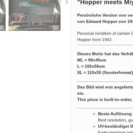
"Hopper
meets Mi
Persönliche Version von ve
von Edward Hopper von 19
Personal rendition of certain
Hopper from 1942.
Dieses Motiv hat das Verhäl
ML = 90x45cm
L = 100x50cm
XL = 110x55 (Sonderformat)
Das Bild wird erst angeferti
ein.
This piece is built-to-order,
Beste Auflösung g
Best resolution, gu
UV-beständiger 
Fade-resistant pri