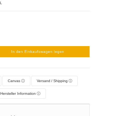
L
In den Einkaufswagen legen
Canvas ⓘ
Versand / Shipping ⓘ
Hersteller Information ⓘ