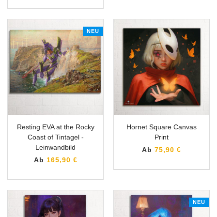
NEU
Resting EVA at the Rocky
Hornet Square Canvas
Coast of Tintagel -
Print
Leinwandbild
Ab
75,90 €
Ab
165,90 €
NEU