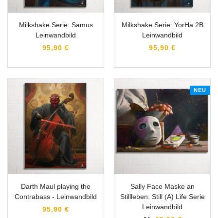
Milkshake Serie: Samus
Milkshake Serie: YorHa 2B
Leinwandbild
Leinwandbild
95,90 €
95,90 €
NEU
Darth Maul playing the
Sally Face Maske an
Contrabass - Leinwandbild
Stillleben: Still (A) Life Serie
Leinwandbild
95,90 €