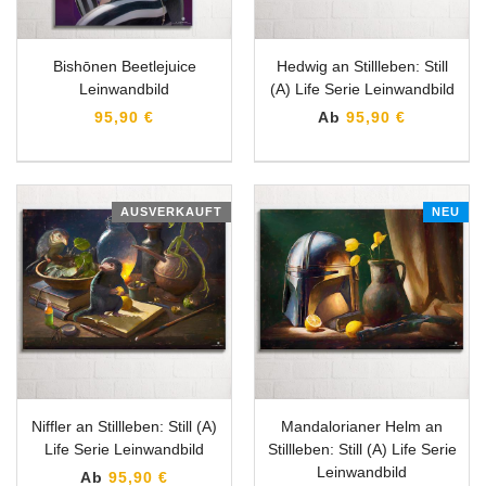
Bishōnen Beetlejuice
Hedwig an Stillleben: Still
Leinwandbild
(A) Life Serie Leinwandbild
95,90 €
Ab
95,90 €
AUSVERKAUFT
NEU
Niffler an Stillleben: Still (A)
Mandalorianer Helm an
Life Serie Leinwandbild
Stillleben: Still (A) Life Serie
Leinwandbild
Ab
95,90 €