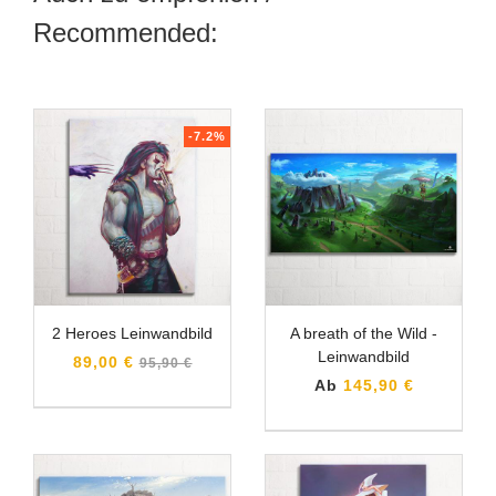
Recommended:
-7.2%
2 Heroes Leinwandbild
A breath of the Wild -
Leinwandbild
Normaler
89,00 €
95,90 €
Preis
Ab
145,90 €