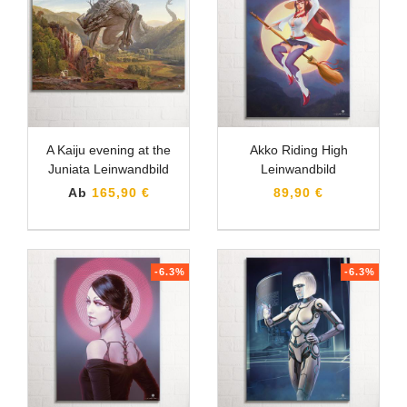
A Kaiju evening at the
Akko Riding High
Juniata Leinwandbild
Leinwandbild
Ab
165,90 €
89,90 €
-6.3%
-6.3%