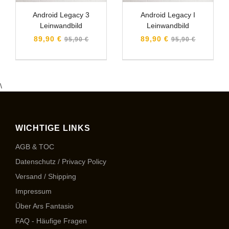
Android Legacy 3
Android Legacy I
Leinwandbild
Leinwandbild
Normaler
Normaler
89,90 €
89,90 €
95,90 €
95,90 €
Preis
Preis
\
WICHTIGE LINKS
AGB & TOC
Datenschutz / Privacy Policy
Versand / Shipping
Impressum
Über Ars Fantasio
FAQ - Häufige Fragen