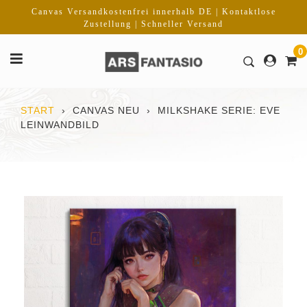
Direkt
Canvas Versandkostenfrei innerhalb DE | Kontaktlose
zum
Zustellung | Schneller Versand
Inhalt
0
START
›
CANVAS NEU
›
MILKSHAKE SERIE: EVE
LEINWANDBILD