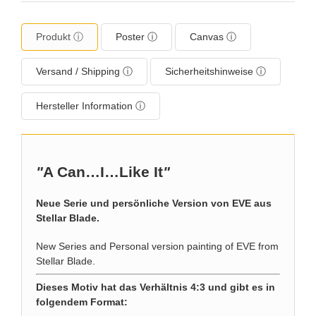
Produkt ⓘ
Poster ⓘ
Canvas ⓘ
Versand / Shipping ⓘ
Sicherheitshinweise ⓘ
Hersteller Information ⓘ
"
A Can…I…Like It
"
Neue Serie und persönliche Version von EVE aus
Stellar Blade.
New Series and Personal version painting of EVE from
Stellar Blade.
Dieses Motiv hat das Verhältnis 4:3 und gibt es in
folgendem Format: