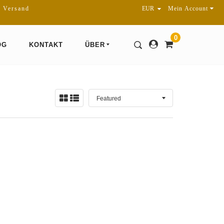
r Versand
Mein Account
0
OG
KONTAKT
ÜBER
Sortieren
Ansicht:
nach