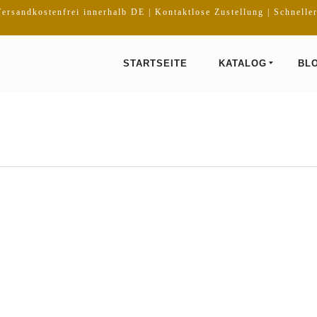
ersandkostenfrei innerhalb DE | Kontaktlose Zustellung | Schnelle
STARTSEITE
KATALOG
BL