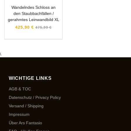
Wandelndes Schloss an
den Staubbachfällen /
gerahmtes Leinwandbild XL
Normaler
425,90 €
475,99 €
Preis
\
WICHTIGE LINKS
AGB & TOC
Datenschutz / Privacy Policy
Versand / Shipping
Impressum
Über Ars Fantasio