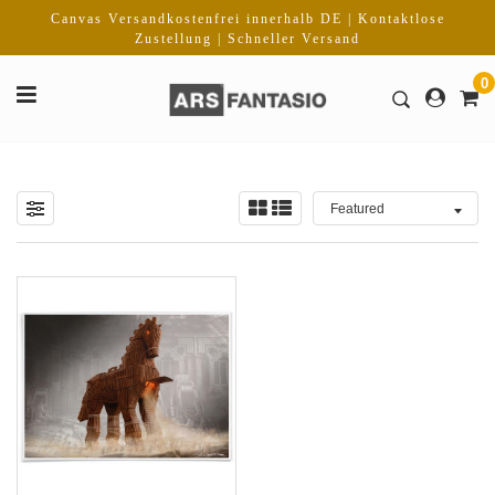
Direkt
Canvas Versandkostenfrei innerhalb DE | Kontaktlose
zum
Zustellung | Schneller Versand
Inhalt
0