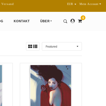
r Versand
Mein Account
0
OG
KONTAKT
ÜBER
Sortieren
Ansicht:
nach