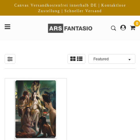
Direkt
Canvas Versandkostenfrei innerhalb DE | Kontaktlose
zum
Zustellung | Schneller Versand
Inhalt
0