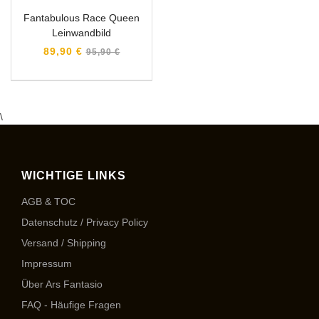
Fantabulous Race Queen
Leinwandbild
Normaler
89,90 €
95,90 €
Preis
\
WICHTIGE LINKS
AGB & TOC
Datenschutz / Privacy Policy
Versand / Shipping
Impressum
Über Ars Fantasio
FAQ - Häufige Fragen