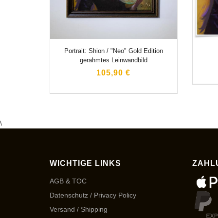
Portrait: Shion / "Neo" Gold Edition
gerahmtes Leinwandbild
105,90 €
\
WICHTIGE LINKS
ZAHL
AGB & TOC
Datenschutz / Privacy Policy
Versand / Shipping