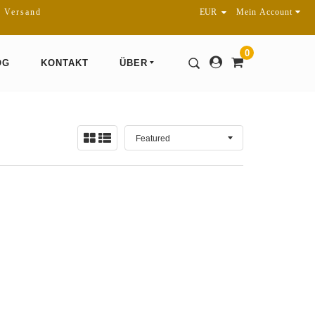
r Versand
Mein Account
0
OG
KONTAKT
ÜBER
Sortieren
Ansicht:
nach