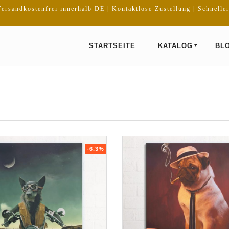
ersandkostenfrei innerhalb DE | Kontaktlose Zustellung | Schnelle
STARTSEITE
KATALOG
BL
-6.3%