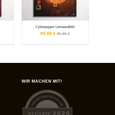
Cyberpepper Leinwandbild
Normaler
89,90 €
95,90 €
Preis
WIR MACHEN MIT!