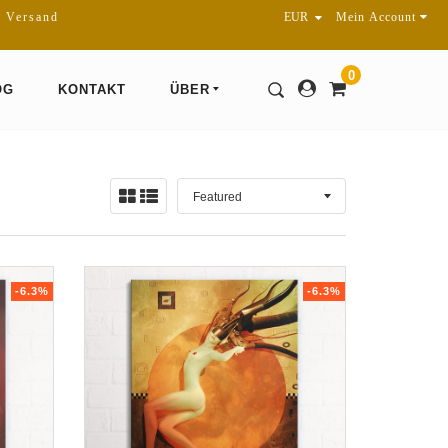
r Versand
Mein Account
0
OG
KONTAKT
ÜBER
Sortieren
Ansicht:
nach
-6.3%
-6.3%