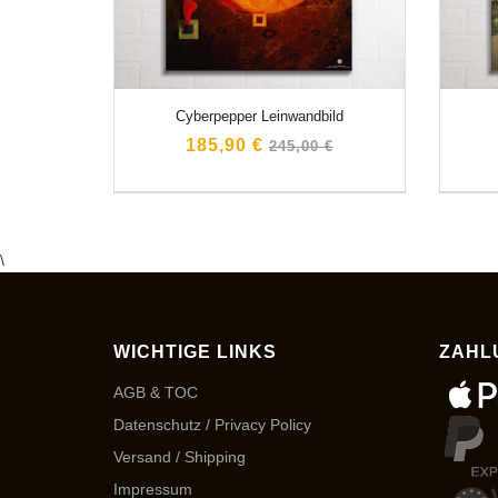
Cyberpepper Leinwandbild
Normaler
185,90 €
245,00 €
Preis
\
WICHTIGE LINKS
ZAHL
AGB & TOC
Datenschutz / Privacy Policy
Versand / Shipping
Impressum