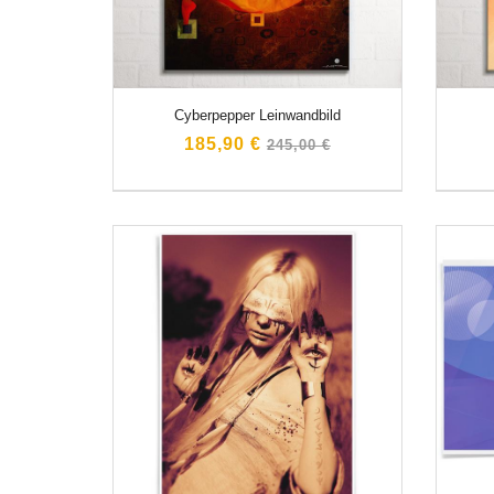
Cyberpepper Leinwandbild
Normaler
185,90 €
245,00 €
Preis