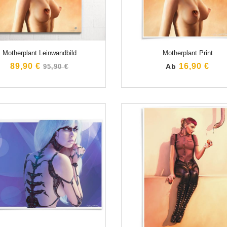
Motherplant Leinwandbild
Motherplant Print
Normaler
89,90 €
16,90 €
Ab
95,90 €
Preis