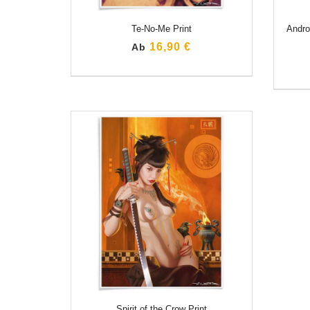
Te-No-Me Print
Andro
16,90 €
Ab
Spirit of the Crow Print