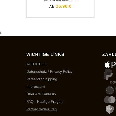
16,90 €
Ab
\
WICHTIGE LINKS
ZAHL
AGB & TOC
Datenschutz / Privacy Policy
Versand / Shipping
Impressum
Über Ars Fantasio
FAQ - Häufige Fragen
Vertrag widerrufen