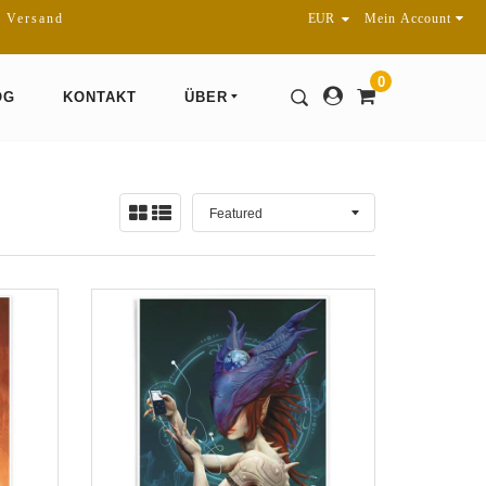
r Versand
Mein Account
0
OG
KONTAKT
ÜBER
Sortieren
Ansicht:
nach