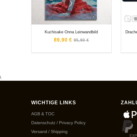
Kuchisake Onna Leinwandbild
Drach
Normaler
89,90 €
95,90 €
Preis
\
WICHTIGE LINKS
ZAHL
AGB & TOC
Datenschutz / Privacy Policy
Versand / Shipping