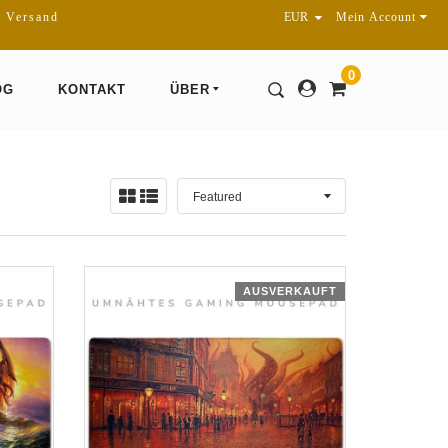
r Versand
Mein Account
0
OG
KONTAKT
ÜBER
Sortieren
Ansicht:
nach
AUSVERKAUFT