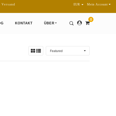
r Versand
Mein Account
0
OG
KONTAKT
ÜBER
Sortieren
Ansicht:
nach