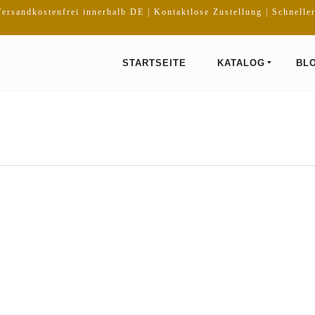
ersandkostenfrei innerhalb DE | Kontaktlose Zustellung | Schnelle
STARTSEITE
KATALOG
BL