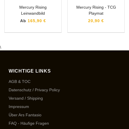
Mercury Rising
Mercury Rising - TCG
Leinwandbild
Playmat
Ab
165,90 €
20,90 €
\
WICHTIGE LINKS
AGB & TOC
Datenschutz / Privacy Policy
Versand / Shipping
Impressum
Über Ars Fantasio
FAQ - Häufige Fragen