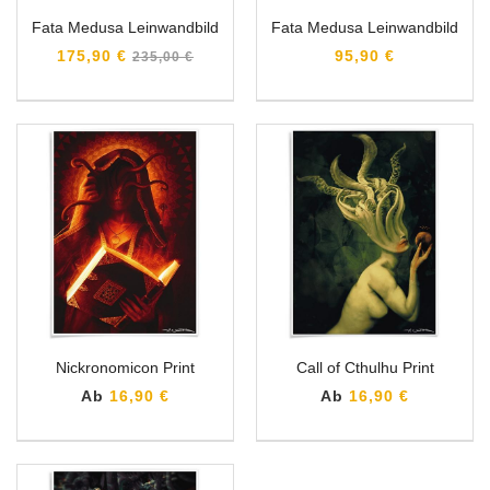
Fata Medusa Leinwandbild
Fata Medusa Leinwandbild
Normaler
175,90 €
95,90 €
235,00 €
Preis
Nickronomicon Print
Call of Cthulhu Print
Ab
16,90 €
Ab
16,90 €