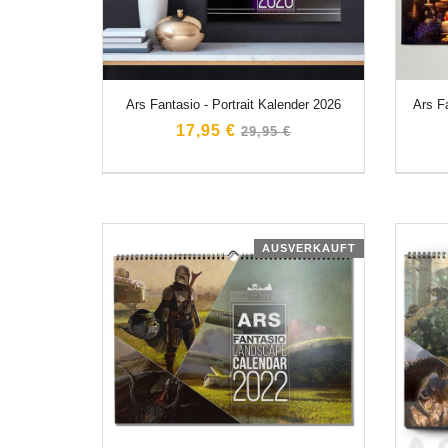
Ars Fantasio - Portrait Kalender 2026
Ars Fa
Normaler
17,95 €
29,95 €
Preis
AUSVERKAUFT