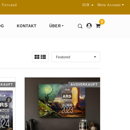
r Versand
Mein Account
0
OG
KONTAKT
ÜBER
Sortieren
Ansicht:
nach
RKAUFT
AUSVERKAUFT