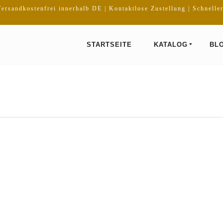
ersandkostenfrei innerhalb DE | Kontaktlose Zustellung | Schnelle
STARTSEITE
KATALOG
BL