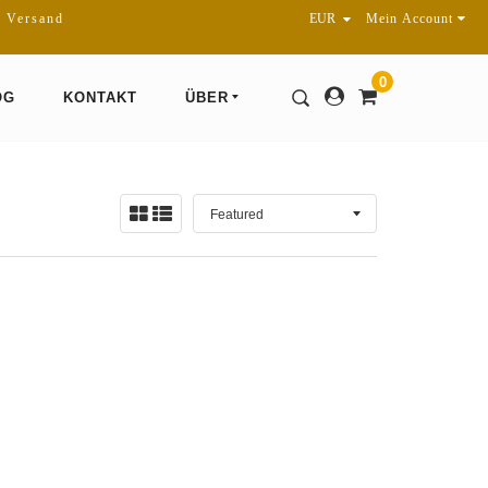
r Versand
Mein Account
0
OG
KONTAKT
ÜBER
Sortieren
Ansicht:
nach