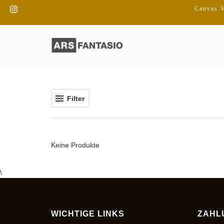
Direkt
Instagram
Canvas V
zum
Inhalt
Filter
Keine Produkte
\
WICHTIGE LINKS
ZAHL