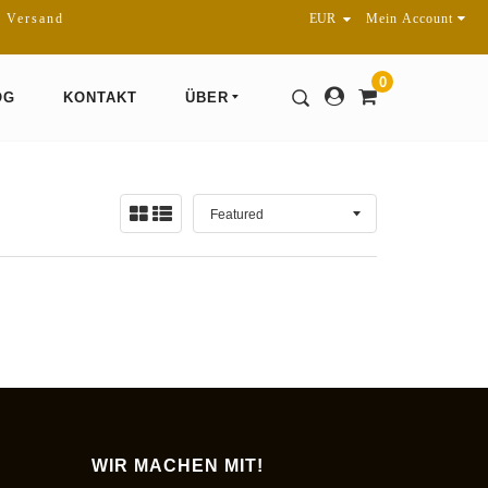
r Versand
Mein Account
0
OG
KONTAKT
ÜBER
Sortieren
Ansicht:
nach
WIR MACHEN MIT!