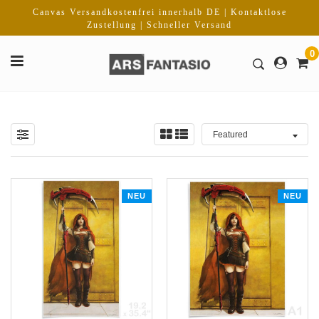
Direkt
Canvas Versandkostenfrei innerhalb DE | Kontaktlose
zum
Zustellung | Schneller Versand
Inhalt
0
NEU
NEU