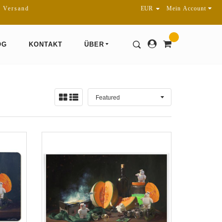
r Versand
Mein Account
OG
KONTAKT
ÜBER
Sortieren
Ansicht:
nach