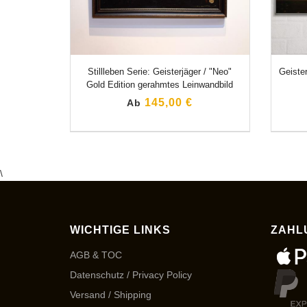
Stillleben Serie: Geisterjäger / "Neo"
Geister
Gold Edition gerahmtes Leinwandbild
145,00 €
Ab
\
WICHTIGE LINKS
ZAHL
AGB & TOC
Datenschutz / Privacy Policy
Versand / Shipping