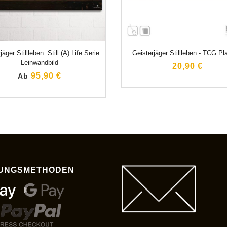
jäger Stillleben: Still (A) Life Serie
Geisterjäger Stillleben - TCG P
Leinwandbild
20,90 €
95,90 €
Ab
UNGSMETHODEN