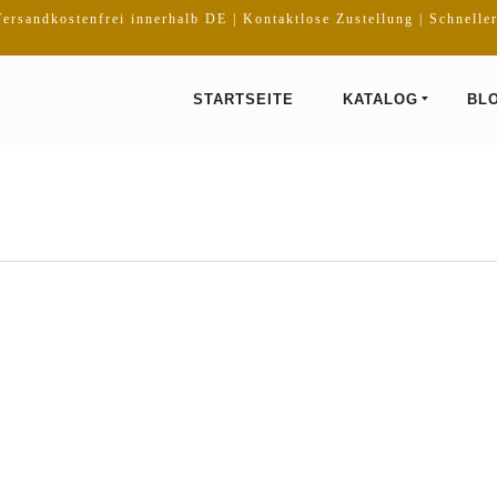
ersandkostenfrei innerhalb DE | Kontaktlose Zustellung | Schnelle
STARTSEITE
KATALOG
BL