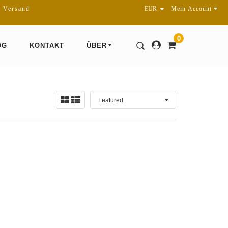
r Versand
Mein Account
0
OG
KONTAKT
ÜBER
Sortieren
Ansicht:
nach