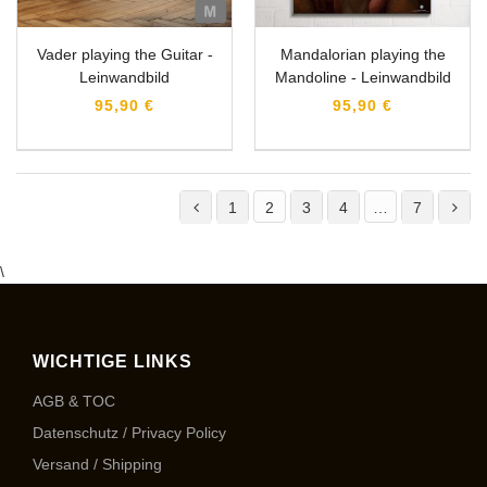
Vader playing the Guitar -
Mandalorian playing the
Leinwandbild
Mandoline - Leinwandbild
95,90 €
95,90 €
1
2
3
4
…
7
\
WICHTIGE LINKS
AGB & TOC
Datenschutz / Privacy Policy
Versand / Shipping