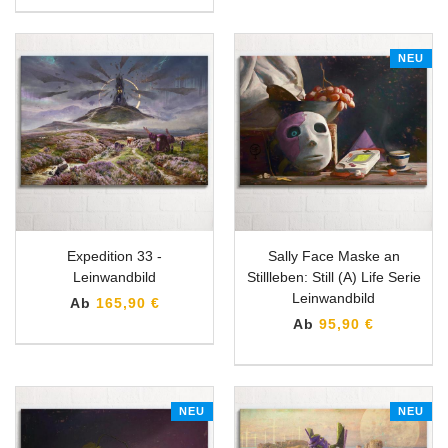
NEU
Expedition 33 -
Sally Face Maske an
Leinwandbild
Stillleben: Still (A) Life Serie
Leinwandbild
Ab
165,90 €
Ab
95,90 €
NEU
NEU