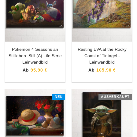
Pokemon 4 Seasons an
Resting EVA at the Rocky
Stillleben: Still (A) Life Serie
Coast of Tintagel -
Leinwandbild
Leinwandbild
Ab
95,90 €
Ab
165,90 €
NEU
AUSVERKAUFT