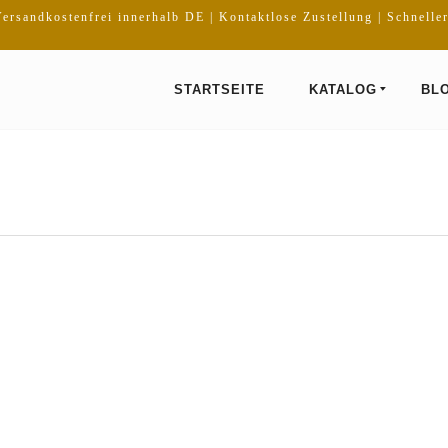
ersandkostenfrei innerhalb DE | Kontaktlose Zustellung | Schnelle
STARTSEITE
KATALOG
BL