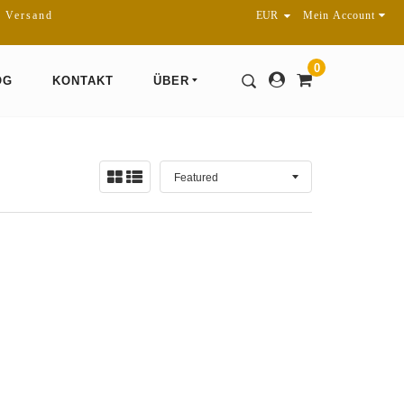
r Versand
Mein Account
0
OG
KONTAKT
ÜBER
Sortieren
Ansicht:
nach