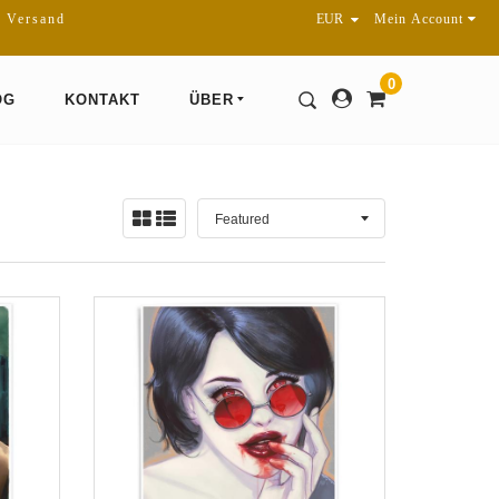
r Versand
Mein Account
0
OG
KONTAKT
ÜBER
Sortieren
Ansicht:
nach