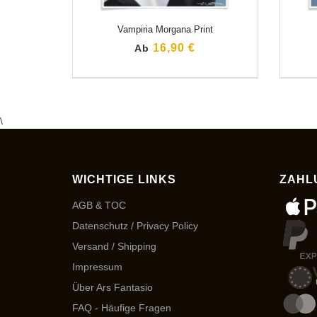
Vampiria Morgana Print
16,90 €
Ab
\
WICHTIGE LINKS
ZAHL
AGB & TOC
Datenschutz / Privacy Policy
Versand / Shipping
Impressum
Über Ars Fantasio
FAQ - Häufige Fragen