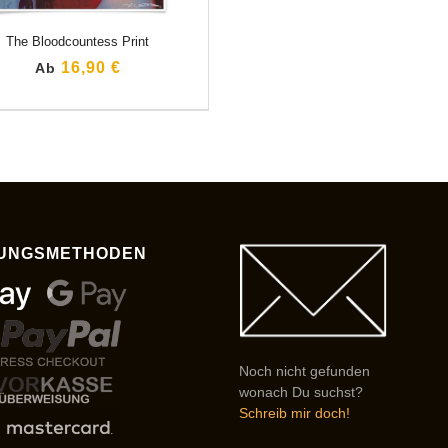
The Bloodcountess Print
16,90 €
Ab
UNGSMETHODEN
Noch nicht gefunden
wonach Du suchst?
Schreib mir doch!