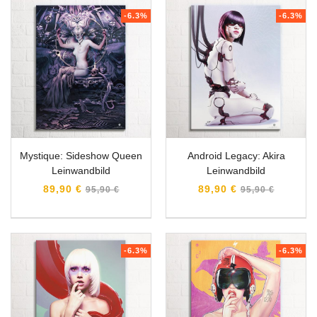
-6.3%
-6.3%
Mystique: Sideshow Queen
Android Legacy: Akira
Leinwandbild
Leinwandbild
Normaler
Normaler
89,90 €
89,90 €
95,90 €
95,90 €
Preis
Preis
-6.3%
-6.3%