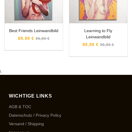
Best Friends Leinwandbild
Learning to Fly
Leinwandbild
Normaler
89,90 €
95,90 €
Preis
Normaler
89,90 €
95,90 €
Preis
\
WICHTIGE LINKS
AGB & TOC
Datenschutz / Privacy Policy
Versand / Shipping