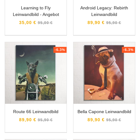
Learning to Fly
Android Legacy: Rebirth
Leinwandbild - Angebot
Leinwandbild
Normaler
Normaler
35,00 €
89,90 €
95,00 €
95,90 €
Preis
Preis
-6.3%
-6.3%
Route 66 Leinwandbild
Bella Capone Leinwandbild
Normaler
Normaler
89,90 €
89,90 €
95,90 €
95,90 €
Preis
Preis