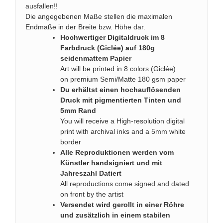
ausfallen!!
Die angegebenen Maße stellen die maximalen
Endmaße in der Breite bzw. Höhe dar.
Hochwertiger Digitaldruck im 8
Farbdruck (Giclée) auf 180g
seidenmattem Papier
Art will be printed in 8 colors (Giclée)
on premium Semi/Matte 180 gsm paper
Du erhältst einen hochauflösenden
Druck mit pigmentierten Tinten und
5mm Rand
You will receive a High-resolution digital
print with archival inks and a 5mm white
border
Alle Reproduktionen werden vom
Künstler handsigniert und mit
Jahreszahl Datiert
All reproductions come signed and dated
on front by the artist
Versendet wird gerollt in einer Röhre
und zusätzlich in einem stabilen