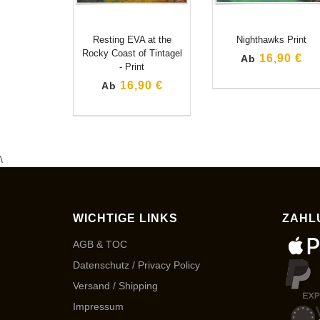
Resting EVA at the
Nighthawks Print
Rocky Coast of Tintagel
16,90 €
Ab
- Print
16,90 €
Ab
\
WICHTIGE LINKS
ZAHL
AGB & TOC
Datenschutz / Privacy Policy
Versand / Shipping
Impressum