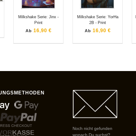
Milkshake Serie: Jinx -
Milkshake Serie: YorHa
Print
2B - Print
16,90 €
16,90 €
Ab
Ab
UNGSMETHODEN
Noch nicht gefunden
wonach Du suchst?