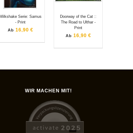
Milkshake Serie: Samus
Doorway of the Cat ::
- Print
The Road to Ulthar -
Print
16,90 €
Ab
16,90 €
Ab
WIR MACHEN MIT!