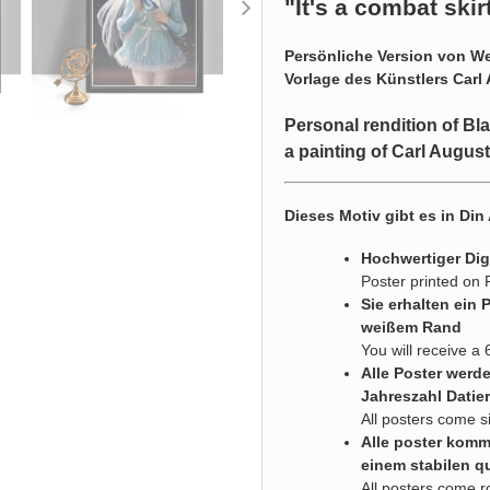
"It's a combat skir
Persönliche Version von W
Vorlage des Künstlers Carl
Personal rendition of Bl
a painting of Carl Augus
Dieses Motiv gibt es in Din
Hochwertiger Dig
Poster printed on
Sie erhalten ein 
weißem Rand
You will receive a 
Alle Poster werd
Jahreszahl Datier
All posters come s
Alle poster komme
einem stabilen q
All posters come r