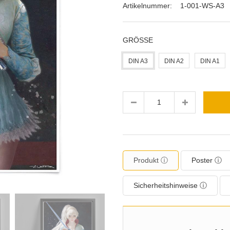
Artikelnummer:
1-001-WS-A3
GRÖSSE
DIN A3
DIN A2
DIN A1
Menge
Produkt ⓘ
Poster ⓘ
Sicherheitshinweise ⓘ