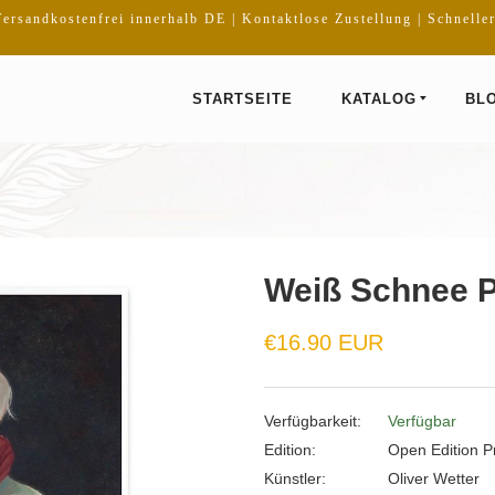
ersandkostenfrei innerhalb DE | Kontaktlose Zustellung | Schnelle
STARTSEITE
KATALOG
BL
Weiß Schnee P
Normaler
€16.90 EUR
Preis
Verfügbarkeit:
Verfügbar
Edition:
Open Edition Pr
Künstler:
Oliver Wetter