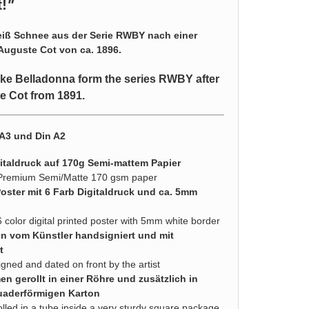
t!
"
eiß Schnee aus der Serie RWBY nach einer
 Auguste Cot von ca. 1896.
ake Belladonna form the series RWBY after
te Cot from 1891.
 A3 und Din A2
italdruck auf 170g Semi-mattem Papier
 Premium Semi/Matte 170 gsm paper
Poster mit 6 Farb Digitaldruck und ca. 5mm
6 color digital printed poster with 5mm white border
en vom Künstler handsigniert und mit
t
igned and dated on front by the artist
n gerollt in einer Röhre und zusätzlich in
uaderförmigen Karton
olled in a tube inside a very sturdy square package