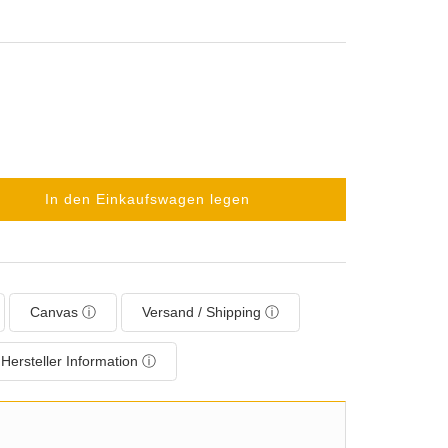
In den Einkaufswagen legen
Canvas ⓘ
Versand / Shipping ⓘ
Hersteller Information ⓘ