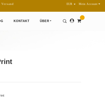
r Versand
Mein Account
OG
KONTAKT
ÜBER
rint
int