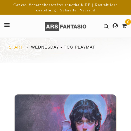
Direkt
Canvas Versandkostenfrei innerhalb DE | Kontaktlose
zum
Zustellung | Schneller Versand
Inhalt
0
START
›
WEDNESDAY - TCG PLAYMAT