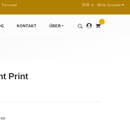
r Versand
Mein Account
OG
KONTAKT
ÜBER
t Print
int