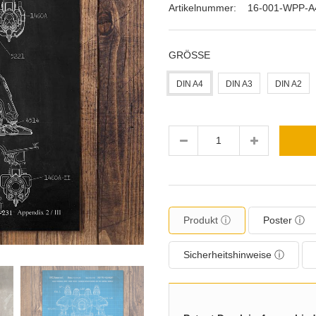
Artikelnummer:
16-001-WPP-A
GRÖSSE
DIN A4
DIN A3
DIN A2
Menge
Produkt ⓘ
Poster ⓘ
Sicherheitshinweise ⓘ