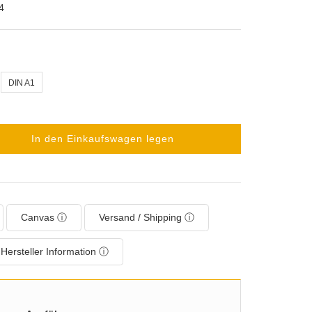
4
DIN A1
In den Einkaufswagen legen
Canvas ⓘ
Versand / Shipping ⓘ
Hersteller Information ⓘ