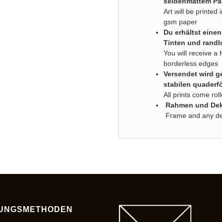
seidenmattem Pa
Art will be printe
gsm paper
Du erhältst eine
Tinten und randl
You will receive a 
borderless edges
Versendet wird ge
stabilen quaderf
All prints come ro
Rahmen und Deko
Frame and any deco
UNGSMETHODEN