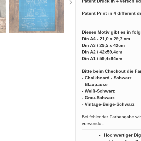
Patent Druck in 4 verschi
Patent Print in 4 different 
Dieses Motiv gibt es in fo
Din A4 - 21,0 x 29,7 cm
Din A3 / 29,5 x 42cm
Din A2 / 42x59,4cm
Din A1 / 59,4x84cm
Bitte beim Checkout die F
- Chalkboard - Schwarz
- Blaupause
- Weiß-Schwarz
- Grau-Schwarz
- Vintage-Beige-Schwarz
Bei fehlender Farbangabe wi
verwendet.
Hochwertiger Digi