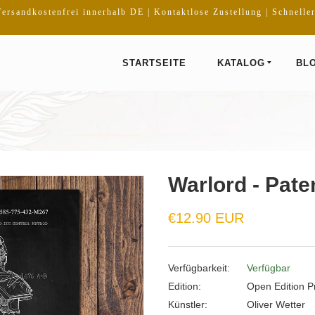
ersandkostenfrei innerhalb DE | Kontaktlose Zustellung | Schnelle
STARTSEITE
KATALOG
BL
Warlord - Paten
€12.90 EUR
Verfügbarkeit:
Verfügbar
Edition:
Open Edition Pr
Künstler:
Oliver Wetter