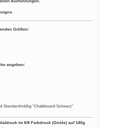
edenen Ausführungen.
designs.
lgenden Größen:
arbe angeben:
rd Standardmäßig "Chalkboard-Schwarz"
taldruck im 6/8 Farbdruck (Giclée) auf 180g