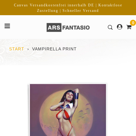
Direkt
Canvas Versandkostenfrei innerhalb DE | Kontaktlose
zum
Zustellung | Schneller Versand
Inhalt
0
START
›
VAMPIRELLA PRINT