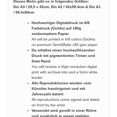
Dieses Motiv gibt es in folgenden Größen:
Din A3 / 29,5 x 42cm, Din A2 / 42x59,4cm & Din A1
/ 59,4x84cm
Hochwertiger Digitaldruck im 6/8
Farbdruck (Giclée) auf 180g
seidenmattem Papier
Art will be printed in 6/8 colors (Giclée)
on premium Semi/Matte 180 gsm paper
Du erhältst einen hochauflösenden
Druck mit pigmentierten Tinten und
5mm Rand
You will receive a High-resolution digital
print with archival inks and a 5mm white
border
Alle Reproduktionen werden vom
Künstler handsigniert und mit
Jahreszahl datiert
All reproductions come signed and dated
on front by the artist
Versendet wird gerollt in einer Röhre
und zusätzlich in einem stabilen