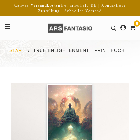
Direkt
Canvas Versandkostenfrei innerhalb DE | Kontaktlose
zum
Zustellung | Schneller Versand
Inhalt
0
START
›
TRUE ENLIGHTENMENT - PRINT HOCH