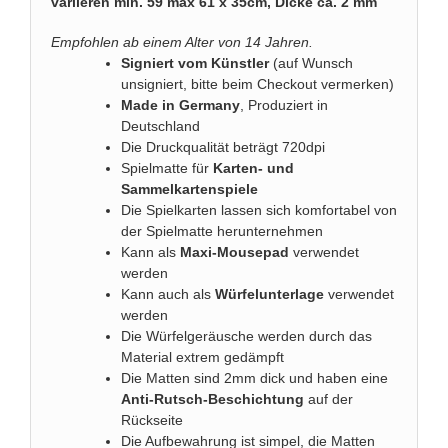
variieren min. 59 max 61 x 35cm, Dicke ca. 2 mm
Empfohlen ab einem Alter von 14 Jahren.
Signiert vom Künstler
(auf Wunsch
unsigniert, bitte beim Checkout vermerken)
Made in Germany
, Produziert in
Deutschland
Die Druckqualität beträgt 720dpi
Spielmatte für
Karten- und
Sammelkartenspiele
Die Spielkarten lassen sich komfortabel von
der Spielmatte herunternehmen
Kann als
Maxi-Mousepad
verwendet
werden
Kann auch als
Würfelunterlage
verwendet
werden
Die Würfelgeräusche werden durch das
Material extrem gedämpft
Die Matten sind 2mm dick und haben eine
Anti-Rutsch-Beschichtung
auf der
Rückseite
Die Aufbewahrung ist simpel, die Matten