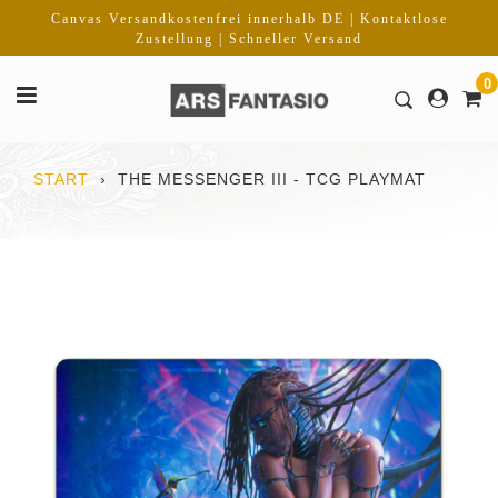
Direkt
Canvas Versandkostenfrei innerhalb DE | Kontaktlose
zum
Zustellung | Schneller Versand
Inhalt
0
START
›
THE MESSENGER III - TCG PLAYMAT