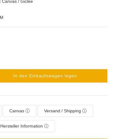
t Canvas / Giclée
-M
In den Einkaufswagen legen
Canvas ⓘ
Versand / Shipping ⓘ
Hersteller Information ⓘ