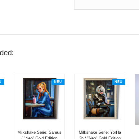
ded:
U
NEU
NEU
Milkshake Serie: Samus
Milkshake Serie: YorHa
/ "Neo" Gold Edition
2b / "Neo" Gold Edition