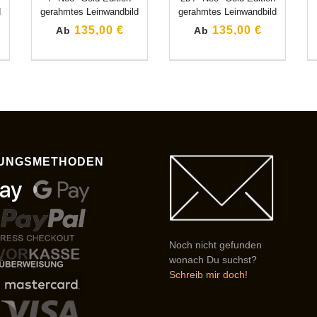
d
gerahmtes Leinwandbild
gerahmtes Leinwandbild
135,00 €
135,00 €
Ab
Ab
UNGSMETHODEN
Noch nicht gefunden
wonach Du suchst?
Schreib mir doch!