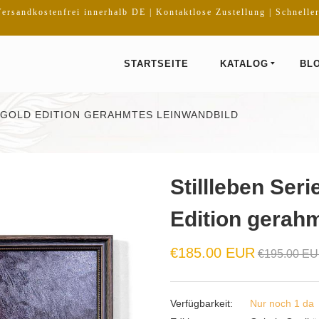
ersandkostenfrei innerhalb DE | Kontaktlose Zustellung | Schnelle
STARTSEITE
KATALOG
BL
O" GOLD EDITION GERAHMTES LEINWANDBILD
Stillleben Seri
Edition gerah
Normaler
€185.00 EUR
€195.00 E
Preis
Verfügbarkeit:
Nur noch 1 da