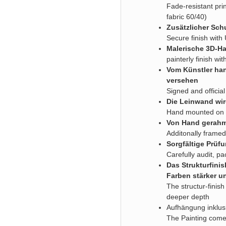
Fade-resistant pri
fabric 60/40)
Zusätzlicher Sch
Secure finish with
Malerische 3D-Ha
painterly finish wi
Vom Künstler han
versehen
Signed and official
Die Leinwand wir
Hand mounted on 
Von Hand gerahm
Additonally framed
Sorgfältige Prüf
Carefully audit, p
Das Strukturfini
Farben stärker un
The structur-finish
deeper depth
Aufhängung inklus
The Painting comes