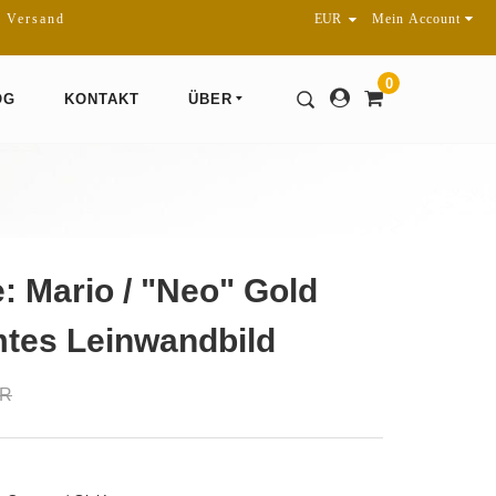
r Versand
Mein Account
0
OG
KONTAKT
ÜBER
e: Mario / "Neo" Gold
mtes Leinwandbild
UR