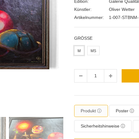
Edition:
Galerie Qualitä
Künstler:
Oliver Wetter
Artikelnummer:
1-007-STBNM
GRÖSSE
M
MS
Menge
Produkt ⓘ
Poster ⓘ
Sicherheitshinweise ⓘ