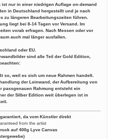
 ist nur in einer niedrigen Auflage on-demand
en in Deutschland hergestellt und je nach
s zu längeren Bearbeitungszeiten führen.
ung liegt bei 8-14 Tagen vor Versand. Im
 Zeiten vorab erfragen. Nach Messen oder vor
aum auch mal länger ausfallen.
tschland oder EU.
wandbilder sind alle Teil der Gold Edition,
 beachten:
ßt so, weil es sich um neue Rahmen handelt.
handlung der Leinwand, der Aufbereitung von
der passgenauen Rahmung entsteht ein
er der Silber Edition weit überlegen ist in
eit.
arantiert, da vom Künstler direkt
aranteed from the artist
Druck auf 400g Lyve Canvas
stergewebe)