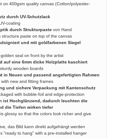
nt on 400gsm quality canvas (Cotton/polyester-
utz durch UV-Schutzlack
 UV-coating
ptik durch Strukturpaste
von Hand
th structure paste on top of the canvas
dsigniert und mit goldfarbenen Siegel
 golden seal on front by the artist
d auf eine 6mm dicke Holzplatte kaschiert
sturdy wooden boards
t in Neuen und passend angefertigten Rahmen
 with new and fitting frames
ung und sichere Verpackung mit Kantenschutz
ackaged with bubble-foil and edge-protection
sh ist Hochglänzend, dadurch leuchten die
d die Tiefen wirken tiefer
 is glossy so that the colors look richer and give
ive, das Bild kann direkt aufgehängt werden
 "ready to hang" with a pre-installed hanger