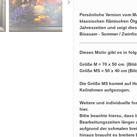
Persönliche Version vom Mar
klassischen flämischen Ölg
Jahreszeiten und zeigt die
Bisasam - Sommer / Zwirrlich
Dieses Motiv gibt es in fo
Größe M = 70 x 50 cm (Bild
Größe MS = 50 x 40 cm (Bil
Die Größe MS kommt auf Hol
Keilrahmen aufgezogen.
Weitere und individuelle f
hier
.
Bitte beachte hierzu, dass 
Bearbeitungszeiten länger 
aufgrund der schmalen brei
hinaus braucht es breitere 