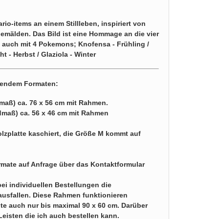
io-items an einem Stillleben, inspiriert von
emälden. Das Bild ist eine Hommage an die vier
s auch mit 4 Pokemons; Knofensa - Frühling /
t - Herbst / Glaziola - Winter
lgendem Formaten:
maß) ca. 76 x 56 cm mit Rahmen.
dmaß) ca. 56 x 46 cm mit Rahmen
zplatte kaschiert, die Größe M kommt auf
ormate auf
Anfrage über das Kontaktformular
bei individuellen Bestellungen die
ausfallen. Diese Rahmen funktionieren
te auch nur bis maximal 90 x 60 cm. Darüber
Leisten die ich auch bestellen kann.