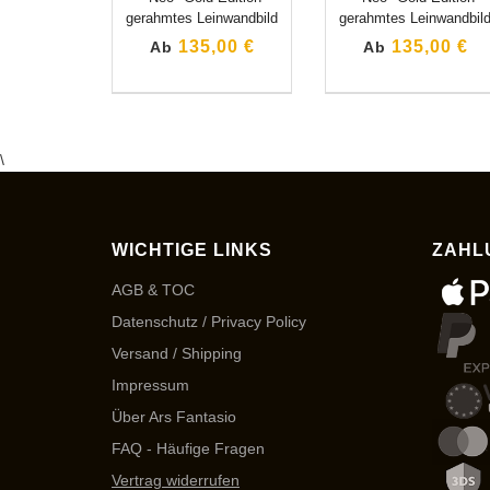
gerahmtes Leinwandbild
gerahmtes Leinwandbil
135,00 €
135,00 €
Ab
Ab
\
WICHTIGE LINKS
ZAHL
AGB & TOC
Datenschutz / Privacy Policy
Versand / Shipping
Impressum
Über Ars Fantasio
FAQ - Häufige Fragen
Vertrag widerrufen