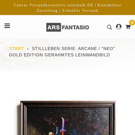
Direkt
Canvas Versandkostenfrei innerhalb DE | Kontaktlose
zum
Zustellung | Schneller Versand
Inhalt
0
START
›
STILLLEBEN SERIE: ARCANE / "NEO"
GOLD EDITION GERAHMTES LEINWANDBILD