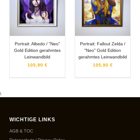
Portrait: Albedo / "Neo"
Portrait: Fallout Zelda /
Gold Edition gerahmtes
"Neo" Gold Edition
Leinwandbild
gerahmtes Leinwandbild
105,90 €
105,90 €
\
WICHTIGE LINKS
AGB & TOC
Datenschutz / Privacy Policy