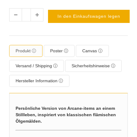
In den Einkaufswagen legen
Menge
Produkt ⓘ
Poster ⓘ
Canvas ⓘ
Versand / Shipping ⓘ
Sicherheitshinweise ⓘ
Hersteller Information ⓘ
Persönliche Version von Arcane-items an einem
Stillleben, inspiriert von klassischen flämischen
Ölgemälden.