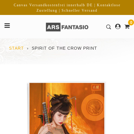
Direkt
Canvas Versandkostenfrei innerhalb DE | Kontaktlose
zum
Zustellung | Schneller Versand
Inhalt
0
START
›
SPIRIT OF THE CROW PRINT