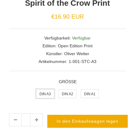
Spirit of the Crow Print
Normaler
€16.90 EUR
Preis
Verfügbarkeit:
Verfügbar
Edition:
Open Edition Print
Künstler:
Oliver Wetter
Artikelnummer:
1-001-STC-A3
GRÖSSE
DIN A3
DIN A2
DIN A1
In den Einkaufswagen legen
Menge