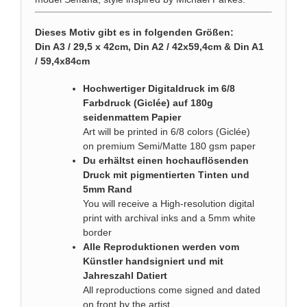
Dieses Motiv gibt es in folgenden Größen:
Din A3 / 29,5 x 42cm, Din A2 / 42x59,4cm & Din A1
/ 59,4x84cm
Hochwertiger Digitaldruck im 6/8
Farbdruck (Giclée) auf 180g
seidenmattem Papier
Art will be printed in 6/8 colors (Giclée)
on premium Semi/Matte 180 gsm paper
Du erhältst einen hochauflösenden
Druck mit pigmentierten Tinten und
5mm Rand
You will receive a High-resolution digital
print with archival inks and a 5mm white
border
Alle Reproduktionen werden vom
Künstler handsigniert und mit
Jahreszahl Datiert
All reproductions come signed and dated
on front by the artist