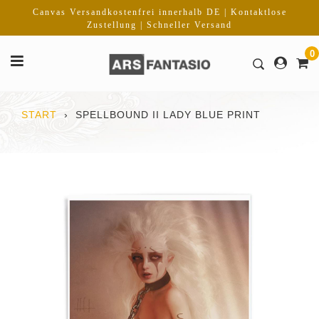
Direkt
Canvas Versandkostenfrei innerhalb DE | Kontaktlose
zum
Zustellung | Schneller Versand
Inhalt
0
START
›
SPELLBOUND II LADY BLUE PRINT