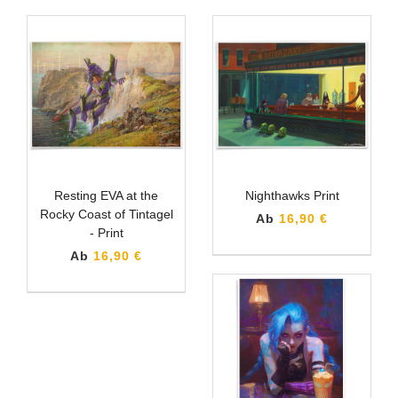
Resting EVA at the
Nighthawks Print
Rocky Coast of Tintagel
Ab
16,90 €
- Print
Ab
16,90 €