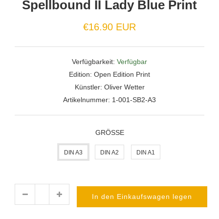
Spellbound II Lady Blue Print
Normaler
€16.90 EUR
Preis
Verfügbarkeit:
Verfügbar
Edition:
Open Edition Print
Künstler:
Oliver Wetter
Artikelnummer:
1-001-SB2-A3
GRÖSSE
DIN A3
DIN A2
DIN A1
In den Einkaufswagen legen
Menge