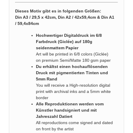
Dieses Motiv gibt es in folgenden Größen:
Din A3 / 29,5 x 42cm, Din A2 / 42x59,4cm & Din A1
/ 59,4x84cm
Hochwertiger Digitaldruck im 6/8
Farbdruck (Giclée) auf 180g
seidenmattem Papier
Art will be printed in 6/8 colors (Giclée)
on premium Semi/Matte 180 gsm paper
Du erhältst einen hochauflösenden
Druck mit pigmentierten Tinten und
5mm Rand
You will receive a High-resolution digital
print with archival inks and a 5mm white
border
Alle Reproduktionen werden vom
Künstler handsigniert und mit
Jahreszahl Datiert
All reproductions come signed and dated
on front by the artist