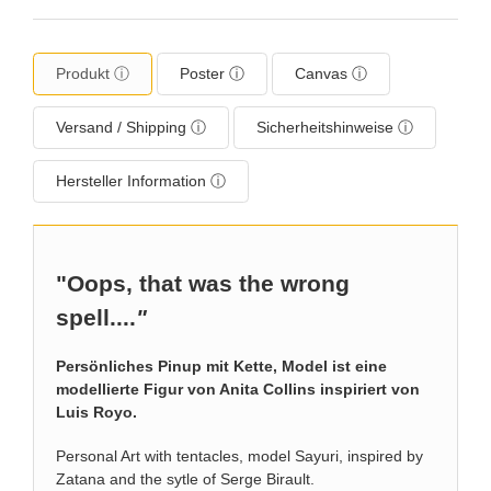
Produkt ⓘ
Poster ⓘ
Canvas ⓘ
Versand / Shipping ⓘ
Sicherheitshinweise ⓘ
Hersteller Information ⓘ
"Oops, that was the wrong
spell....
"
Persönliches Pinup mit Kette, Model ist eine
modellierte Figur von Anita Collins inspiriert von
Luis Royo.
Personal Art with tentacles, model Sayuri, inspired by
Zatana and the sytle of Serge Birault.