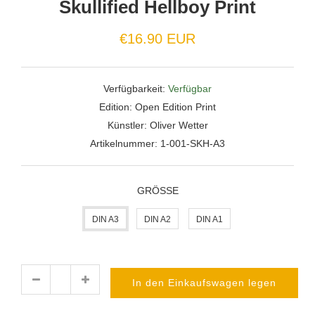
Skullified Hellboy Print
Normaler
€16.90 EUR
Preis
Verfügbarkeit:
Verfügbar
Edition:
Open Edition Print
Künstler:
Oliver Wetter
Artikelnummer:
1-001-SKH-A3
GRÖSSE
DIN A3
DIN A2
DIN A1
In den Einkaufswagen legen
Menge