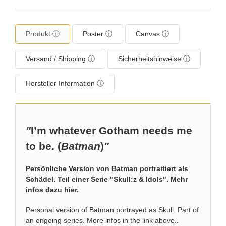
Produkt ⓘ
Poster ⓘ
Canvas ⓘ
Versand / Shipping ⓘ
Sicherheitshinweise ⓘ
Hersteller Information ⓘ
"
I’m whatever Gotham needs me
to be. (
Batman
)
"
Persönliche Version von Batman portraitiert als
Schädel. Teil einer Serie "Skull:z & Idols".
Mehr
infos dazu hier
.
Personal version of Batman portrayed as Skull. Part of
an ongoing series. More infos in the link above..