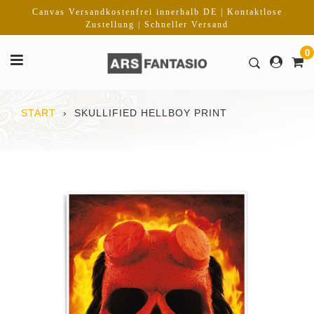
Direkt
Canvas Versandkostenfrei innerhalb DE | Kontaktlose
zum
Zustellung | Schneller Versand
Inhalt
0
START
›
SKULLIFIED HELLBOY PRINT