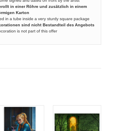
come signed and dated on front by the artist
rollt in einer Röhre und zusätzlich in einem
örmigen Karton
lled in a tube inside a very sturdy square package
rationen sind nicht Bestandteil des Angebots
ration is not part of this offer