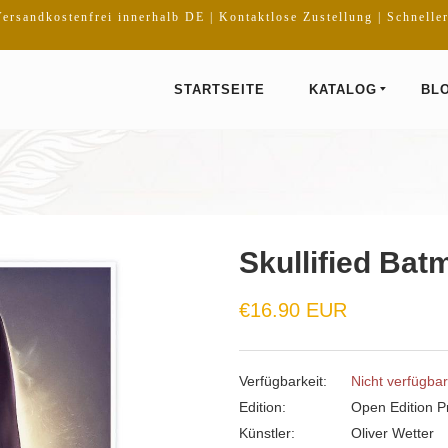
ersandkostenfrei innerhalb DE | Kontaktlose Zustellung | Schnelle
STARTSEITE
KATALOG
BL
Skullified Bat
Normaler
€16.90 EUR
Preis
Verfügbarkeit:
Nicht verfügbar
Edition:
Open Edition Pr
Künstler:
Oliver Wetter