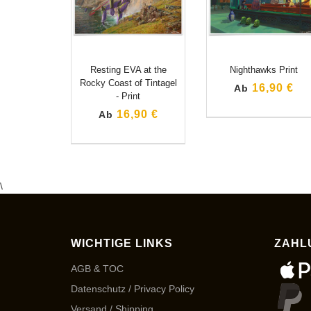
Resting EVA at the
Nighthawks Print
Rocky Coast of Tintagel
16,90 €
Ab
- Print
16,90 €
Ab
\
WICHTIGE LINKS
ZAHL
AGB & TOC
Datenschutz / Privacy Policy
Versand / Shipping