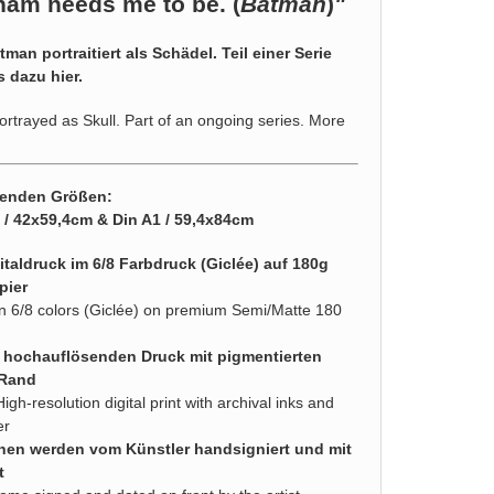
ham needs me to be. (
Batman
)
"
an portraitiert als Schädel. Teil einer Serie
 dazu hier
.
rtrayed as Skull. Part of an ongoing series. More
lgenden Größen:
2 / 42x59,4cm & Din A1 / 59,4x84cm
taldruck im 6/8 Farbdruck (Giclée) auf 180g
pier
d in 6/8 colors (Giclée) on premium Semi/Matte 180
n hochauflösenden Druck mit pigmentierten
 Rand
High-resolution digital print with archival inks and
er
nen werden vom Künstler handsigniert und mit
t