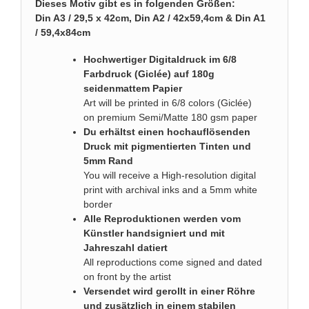
Dieses Motiv gibt es in folgenden Größen:
Din A3 / 29,5 x 42cm, Din A2 / 42x59,4cm & Din A1
/ 59,4x84cm
Hochwertiger Digitaldruck im 6/8
Farbdruck (Giclée) auf 180g
seidenmattem Papier
Art will be printed in 6/8 colors (Giclée)
on premium Semi/Matte 180 gsm paper
Du erhältst einen hochauflösenden
Druck mit pigmentierten Tinten und
5mm Rand
You will receive a High-resolution digital
print with archival inks and a 5mm white
border
Alle Reproduktionen werden vom
Künstler handsigniert und mit
Jahreszahl datiert
All reproductions come signed and dated
on front by the artist
Versendet wird gerollt in einer Röhre
und zusätzlich in einem stabilen