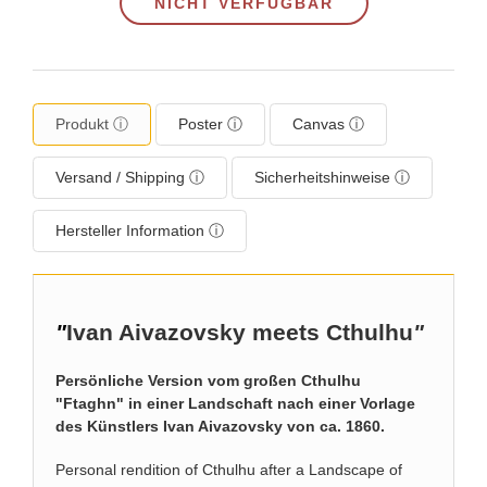
NICHT VERFÜGBAR
Produkt ⓘ
Poster ⓘ
Canvas ⓘ
Versand / Shipping ⓘ
Sicherheitshinweise ⓘ
Hersteller Information ⓘ
"
Ivan Aivazovsky meets Cthulhu
"
Persönliche Version vom großen Cthulhu
"Ftaghn" in einer Landschaft nach einer Vorlage
des Künstlers Ivan Aivazovsky von ca. 1860.
Personal rendition of Cthulhu after a Landscape of