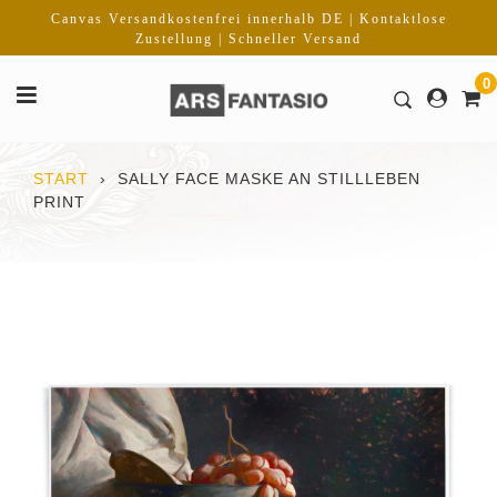
Direkt
Canvas Versandkostenfrei innerhalb DE | Kontaktlose
zum
Zustellung | Schneller Versand
Inhalt
0
START
›
SALLY FACE MASKE AN STILLLEBEN
PRINT