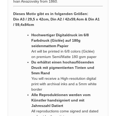
Ivan Aivazovsky from 1860.
Dieses Motiv gibt es in folgenden Größen:
Din A3 / 29,5 x 42cm, Din A2 / 42x59,4cm & Din A1
/ 59,4x84cm
Hochwertiger Digitaldruck im 6/8
Farbdruck (Giclée) auf 180g
seidenmattem Papier
Art will be printed in 6/8 colors (Giclée)
on premium Semi/Matte 180 gsm paper
Du erhältst einen hochauflösenden
Druck mit pigmentierten Tinten und
5mm Rand
You will receive a High-resolution digital
print with archival inks and a 5mm white
border
Alle Reproduktionen werden vom
Künstler handsigniert und mit
Jahreszahl Datiert
All reproductions come signed and dated