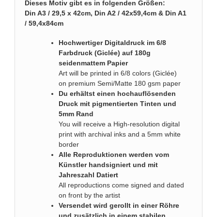
Dieses Motiv gibt es in folgenden Größen:
Din A3 / 29,5 x 42cm, Din A2 / 42x59,4cm & Din A1
/ 59,4x84cm
Hochwertiger Digitaldruck im 6/8
Farbdruck (Giclée) auf 180g
seidenmattem Papier
Art will be printed in 6/8 colors (Giclée)
on premium Semi/Matte 180 gsm paper
Du erhältst einen hochauflösenden
Druck mit pigmentierten Tinten und
5mm Rand
You will receive a High-resolution digital
print with archival inks and a 5mm white
border
Alle Reproduktionen werden vom
Künstler handsigniert und mit
Jahreszahl Datiert
All reproductions come signed and dated
on front by the artist
Versendet wird gerollt in einer Röhre
und zusätzlich in einem stabilen