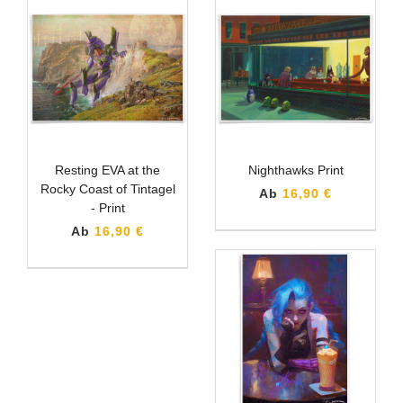
Resting EVA at the
Nighthawks Print
Rocky Coast of Tintagel
Ab
16,90 €
- Print
Ab
16,90 €