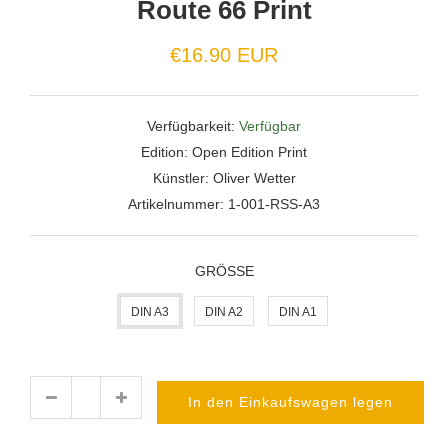
Route 66 Print
Normaler
€16.90 EUR
Preis
Verfügbarkeit:
Verfügbar
Edition:
Open Edition Print
Künstler:
Oliver Wetter
Artikelnummer:
1-001-RSS-A3
GRÖSSE
DIN A3
DIN A2
DIN A1
In den Einkaufswagen legen
Menge