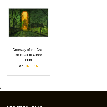
Doorway of the Cat ::
The Road to Ulthar -
Print
Ab
16,90 €
\